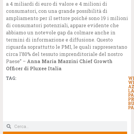
a 4 miliardi di euro di valore e 4 milioni di
consumatori, con una grande possibilità di
ampliamento per il settore poiché sono 19 i milioni
di consumatori potenziali, appare evidente che
abbiamo un notevole gap da colmare anche in
termini di informazione e diffusione. Questo
riguarda soprattutto le PMI, le quali rappresentano
circa l’80% del tessuto imprenditoriale del nostro
Paese” –
Anna Maria Mazzini Chief Growth
Officer di Pluxee Italia
TAG:
W
W
AZ
LA
P
P
B
PA