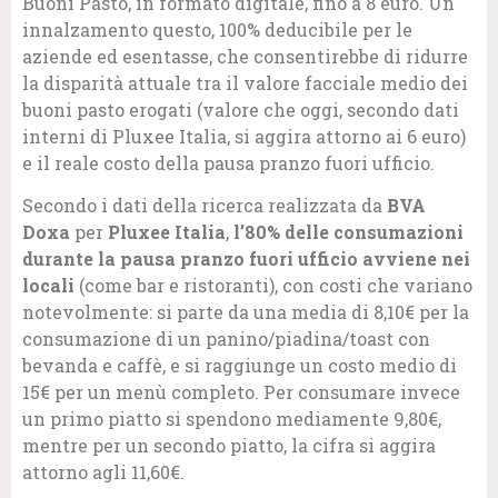
Buoni Pasto, in formato digitale, fino a 8 euro. Un
innalzamento questo, 100% deducibile per le
aziende ed esentasse, che consentirebbe di ridurre
la disparità attuale tra il valore facciale medio dei
buoni pasto erogati (valore che oggi, secondo dati
interni di Pluxee Italia, si aggira attorno ai 6 euro)
e il reale costo della pausa pranzo fuori ufficio.
Secondo i dati della ricerca realizzata da
BVA
Doxa
per
Pluxee Italia
,
l’80% delle consumazioni
durante la pausa pranzo fuori ufficio avviene nei
locali
(come bar e ristoranti), con costi che variano
notevolmente: si parte da una media di 8,10€ per la
consumazione di un panino/piadina/toast con
bevanda e caffè, e si raggiunge un costo medio di
15€ per un menù completo. Per consumare invece
un primo piatto si spendono mediamente 9,80€,
mentre per un secondo piatto, la cifra si aggira
attorno agli 11,60€.