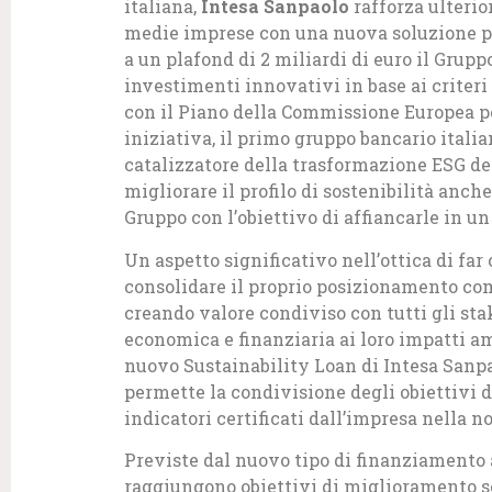
italiana,
Intesa Sanpaolo
rafforza ulterio
medie imprese con una nuova soluzione p
a un plafond di 2 miliardi di euro il Grup
investimenti innovativi in base ai criter
con il Piano della Commissione Europea pe
iniziativa, il primo gruppo bancario italia
catalizzatore della trasformazione ESG d
migliorare il profilo di sostenibilità anch
Gruppo con l’obiettivo di affiancarle in u
Un aspetto significativo nell’ottica di fa
consolidare il proprio posizionamento com
creando valore condiviso con tutti gli sta
economica e finanziaria ai loro impatti amb
nuovo Sustainability Loan di Intesa Sanpa
permette la condivisione degli obiettivi 
indicatori certificati dall’impresa nella no
Previste dal nuovo tipo di finanziamento 
raggiungono obiettivi di miglioramento sos