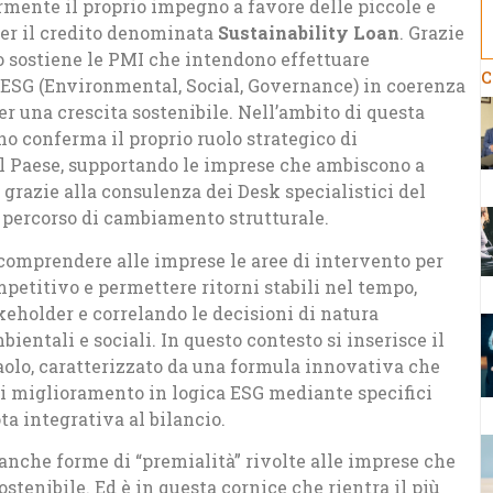
rmente il proprio impegno a favore delle piccole e
er il credito denominata
Sustainability Loan
. Grazie
po sostiene le PMI che intendono effettuare
C
i ESG (Environmental, Social, Governance) in coerenza
r una crescita sostenibile. Nell’ambito di questa
no conferma il proprio ruolo strategico di
el Paese, supportando le imprese che ambiscono a
e grazie alla consulenza dei Desk specialistici del
n percorso di cambiamento strutturale.
r comprendere alle imprese le aree di intervento per
petitivo e permettere ritorni stabili nel tempo,
keholder e correlando le decisioni di natura
ientali e sociali. In questo contesto si inserisce il
olo, caratterizzato da una formula innovativa che
di miglioramento in logica ESG mediante specifici
ta integrativa al bilancio.
anche forme di “premialità” rivolte alle imprese che
tenibile. Ed è in questa cornice che rientra il più