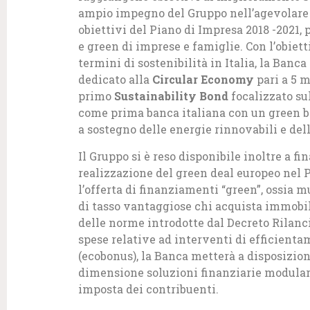
ampio impegno del Gruppo nell’agevolare l
obiettivi del Piano di Impresa 2018 -2021
e green di imprese e famiglie. Con l’obiet
termini di sostenibilità in Italia, la Banc
dedicato alla
Circular Economy
pari a 5 m
primo
Sustainability Bond
focalizzato su
come prima banca italiana con un green b
a sostegno delle energie rinnovabili e dell
Il Gruppo si è reso disponibile inoltre a fi
realizzazione del green deal europeo nel 
l’offerta di finanziamenti “green”, ossia 
di tasso vantaggiose chi acquista immobili
delle norme introdotte dal Decreto Rilanci
spese relative ad interventi di efficienta
(ecobonus), la Banca metterà a disposizion
dimensione soluzioni finanziarie modulari 
imposta dei contribuenti.