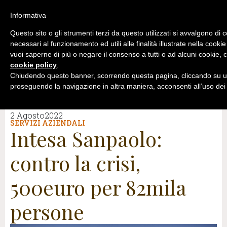
Informativa
Questo sito o gli strumenti terzi da questo utilizzati si avvalgono di 
necessari al funzionamento ed utili alle finalità illustrate nella cookie
vuoi saperne di più o negare il consenso a tutti o ad alcuni cookie, c
cookie policy
.
Chiudendo questo banner, scorrendo questa pagina, cliccando su un
proseguendo la navigazione in altra maniera, acconsenti all’uso dei
2 Agosto2022
SERVIZI AZIENDALI
Intesa Sanpaolo:
contro la crisi,
500euro per 82mila
persone