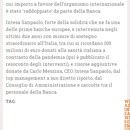
cui importo a favore dell’organismo internazionale
è stato ‘raddoppiato’ da parte della Banca.
Intesa Sanpaolo, forte della solidità che ne fa una
delle prime banche europee, è intervenuta negli
ultimi due anni con misure di sostegno
straordinario all’Italia, tra cui si ricordano 100
milioni di euro donati alla sanità italiana a
contrasto della pandemia (qui è pubblicato il
resoconto degli interventi), e risorse aggiuntive
donate da Carlo Messina, CEO Intesa Sanpaolo, dal
top management a suo diretto riporto, dal
Consiglio di Amministrazione e raccolte tra il
personale della Banca.
TAG:
W
AZ
IN
S
W
SO
E
C