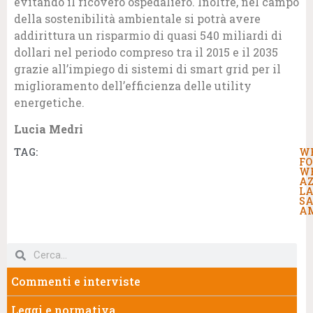
evitando il ricovero ospedaliero. Inoltre, nel campo
della sostenibilità ambientale si potrà avere
addirittura un risparmio di quasi 540 miliardi di
dollari nel periodo compreso tra il 2015 e il 2035
grazie all’impiego di sistemi di smart grid per il
miglioramento dell’efficienza delle utility
energetiche.
Lucia Medri
TAG:
W
F
W
AZ
LA
S
A
Commenti e interviste
Leggi e normativa