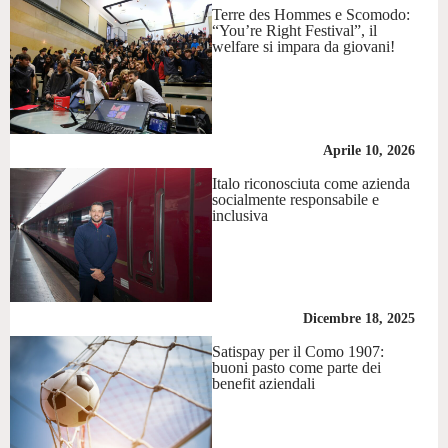
Terre des Hommes e Scomodo:
“You’re Right Festival”, il
welfare si impara da giovani!
Aprile 10, 2026
Italo riconosciuta come azienda
socialmente responsabile e
inclusiva
Dicembre 18, 2025
Satispay per il Como 1907:
buoni pasto come parte dei
benefit aziendali