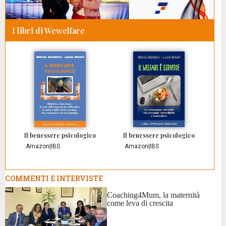
I libri di Wewelfare
Il benessere psicologico
Il benessere psicologico
Amazon
|
IBS
Amazon
|
IBS
COMMENTI E INTERVISTE
Coaching4Mum, la maternità
come leva di crescita