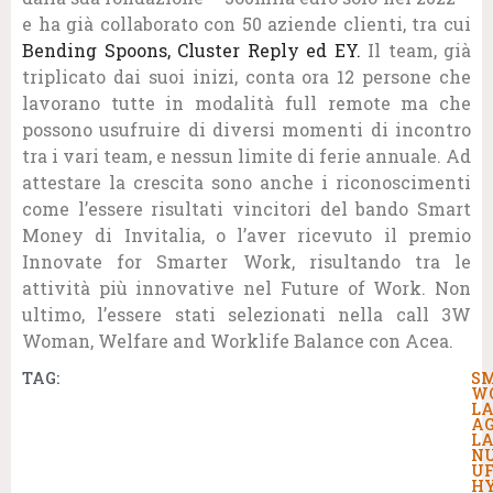
e ha già collaborato con 50 aziende clienti, tra cui
Bending Spoons
,
Cluster Reply
ed
EY
.
Il team, già
triplicato dai suoi inizi, conta ora 12 persone che
lavorano tutte in modalità full remote ma che
possono usufruire di diversi momenti di incontro
tra i vari team, e nessun limite di ferie annuale. Ad
attestare la crescita sono anche i riconoscimenti
come l’essere risultati vincitori del bando Smart
Money di Invitalia, o l’aver ricevuto il premio
Innovate for Smarter Work, risultando tra le
attività più innovative nel Future of Work. Non
ultimo, l’essere stati selezionati nella call 3W
Woman, Welfare and Worklife Balance con Acea.
TAG:
S
W
L
AG
LA
N
UF
HY