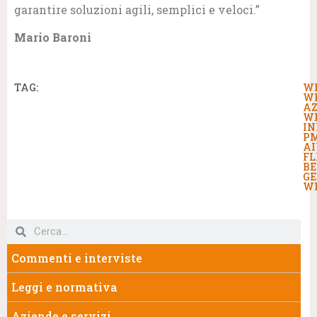
garantire soluzioni agili, semplici e veloci.”
Mario Baroni
TAG:
W
W
AZ
W
IN
P
A
FL
BE
GE
W
Commenti e interviste
Leggi e normativa
Aziende e servizi