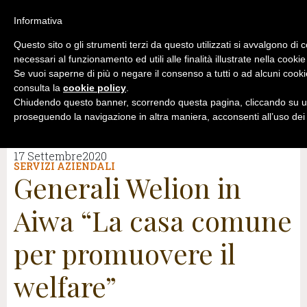
Informativa
Questo sito o gli strumenti terzi da questo utilizzati si avvalgono di 
necessari al funzionamento ed utili alle finalità illustrate nella cookie
Se vuoi saperne di più o negare il consenso a tutti o ad alcuni cooki
consulta la
cookie policy
.
Chiudendo questo banner, scorrendo questa pagina, cliccando su un
proseguendo la navigazione in altra maniera, acconsenti all’uso dei
17 Settembre2020
SERVIZI AZIENDALI
Generali Welion in
Aiwa “La casa comune
per promuovere il
welfare”