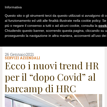
Informativa
Questo sito o gli strumenti terzi da questo utilizzati si avvalgono di
al funzionamento ed utili alle finalità illustrate nella cookie policy. S
più o negare il consenso a tutti o ad alcuni cookie, consulta la
cooki
Chiudendo questo banner, scorrendo questa pagina, cliccando su un
proseguendo la navigazione in altra maniera, acconsenti all’uso dei
26 Gennaio2021
SERVIZI AZIENDALI
Ecco i nuovi trend HR
per il “dopo Covid” al
barcamp di HRC