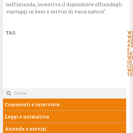
nell’azienda, incentiva il dipendente offrendogli
vantaggi in beni e servizi di varia natura”.
TAG:
W
W
AZ
AZ
E
SE
W
DI
C
W
TE
Commenti e interviste
Leggi e normativa
Aziende e servizi