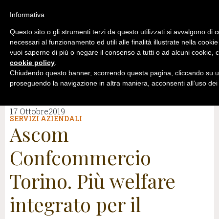
Informativa
Questo sito o gli strumenti terzi da questo utilizzati si avvalgono di 
necessari al funzionamento ed utili alle finalità illustrate nella cookie
vuoi saperne di più o negare il consenso a tutti o ad alcuni cookie, c
cookie policy
.
Chiudendo questo banner, scorrendo questa pagina, cliccando su un
proseguendo la navigazione in altra maniera, acconsenti all’uso dei
17 Ottobre2019
SERVIZI AZIENDALI
Ascom
Confcommercio
Torino. Più welfare
integrato per il