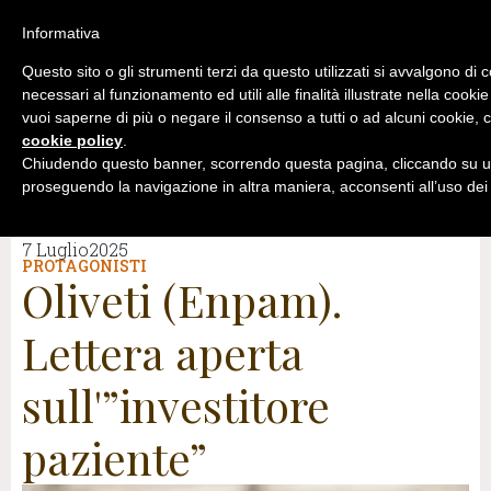
Informativa
Questo sito o gli strumenti terzi da questo utilizzati si avvalgono di 
necessari al funzionamento ed utili alle finalità illustrate nella cookie
vuoi saperne di più o negare il consenso a tutti o ad alcuni cookie, c
cookie policy
.
Chiudendo questo banner, scorrendo questa pagina, cliccando su un
proseguendo la navigazione in altra maniera, acconsenti all’uso dei
7 Luglio2025
PROTAGONISTI
Oliveti (Enpam).
Lettera aperta
sull'”investitore
paziente”