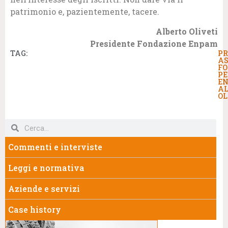
patrimonio e, pazientemente, tacere.
Alberto Oliveti
Presidente Fondazione Enpam
TAG:
PR
AS
FO
PE
EN
AL
OL
Commenti e interviste
Leggi e normativa
Aziende e servizi
Case history