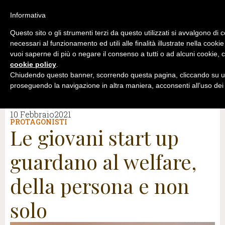
Informativa
Questo sito o gli strumenti terzi da questo utilizzati si avvalgono di 
necessari al funzionamento ed utili alle finalità illustrate nella cookie
vuoi saperne di più o negare il consenso a tutti o ad alcuni cookie, c
cookie policy
.
Chiudendo questo banner, scorrendo questa pagina, cliccando su un
proseguendo la navigazione in altra maniera, acconsenti all’uso dei
10 Febbraio2021
PROTAGONISTI
Le giovani start up
guardano al welfare,
della persona e non
solo