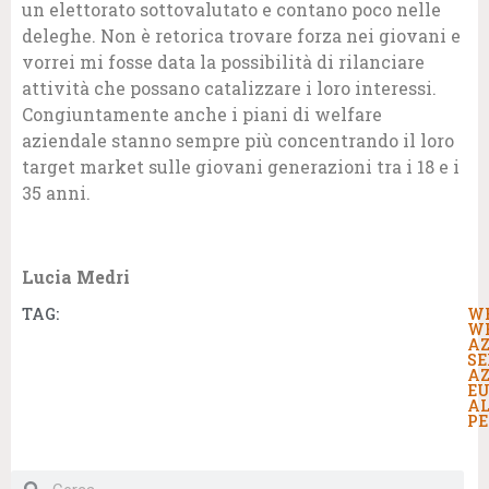
un elettorato sottovalutato e contano poco nelle
deleghe. Non è retorica trovare forza nei giovani e
vorrei mi fosse data la possibilità di rilanciare
attività che possano catalizzare i loro interessi.
Congiuntamente anche i piani di welfare
aziendale stanno sempre più concentrando il loro
target market sulle giovani generazioni tra i 18 e i
35 anni.
Lucia Medri
TAG:
W
W
AZ
SE
AZ
E
AL
P