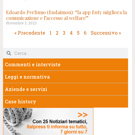
Edoardo Perfumo (Eudaimon): “la app Euty migliora la
comunicazione e l’accesso al welfare”
Novembre 3, 2023
« Precedente
1
2
3
4
5
6
Successivo »
Commenti e interviste
Leggi e normativa
Aziende e servizi
Case history