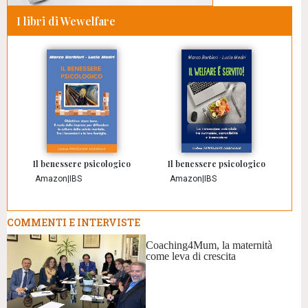
I libri di Wewelfare
Il benessere psicologico
Il benessere psicologico
Amazon
|
IBS
Amazon
|
IBS
COMMENTI E INTERVISTE
Coaching4Mum, la maternità
come leva di crescita