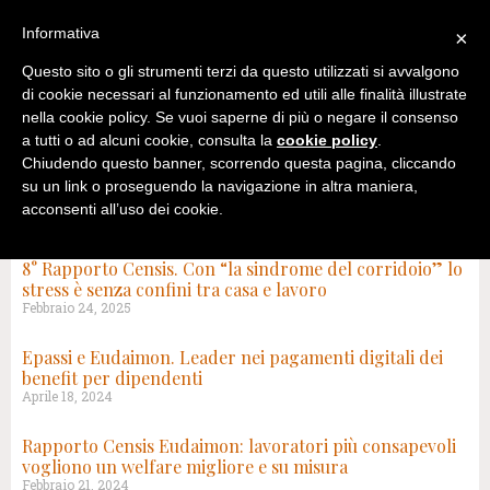
Informativa
×
Questo sito o gli strumenti terzi da questo utilizzati si avvalgono
di cookie necessari al funzionamento ed utili alle finalità illustrate
nella cookie policy. Se vuoi saperne di più o negare il consenso
a tutti o ad alcuni cookie, consulta la
cookie policy
.
Chiudendo questo banner, scorrendo questa pagina, cliccando
su un link o proseguendo la navigazione in altra maniera,
acconsenti all’uso dei cookie.
TAG: EUDAIMON
8° Rapporto Censis. Con “la sindrome del corridoio” lo
stress è senza confini tra casa e lavoro
Febbraio 24, 2025
Epassi e Eudaimon. Leader nei pagamenti digitali dei
benefit per dipendenti
Aprile 18, 2024
Rapporto Censis Eudaimon: lavoratori più consapevoli
vogliono un welfare migliore e su misura
Febbraio 21, 2024