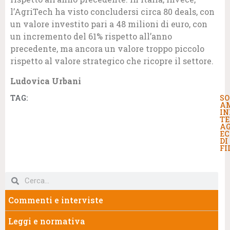
l’AgriTech ha visto concludersi circa 80 deals, con
un valore investito pari a 48 milioni di euro, con
un incremento del 61% rispetto all’anno
precedente, ma ancora un valore troppo piccolo
rispetto al valore strategico che ricopre il settore.
Ludovica Urbani
TAG:
SO
A
IN
TE
AG
E
DI
FI
Commenti e interviste
Leggi e normativa