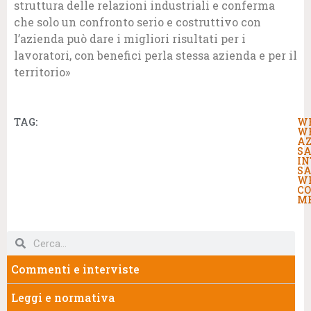
struttura delle relazioni industriali e conferma
che solo un confronto serio e costruttivo con
l’azienda può dare i migliori risultati per i
lavoratori, con benefici perla stessa azienda e per il
territorio»
TAG:
W
W
AZ
SA
IN
SA
W
C
M
Commenti e interviste
Leggi e normativa