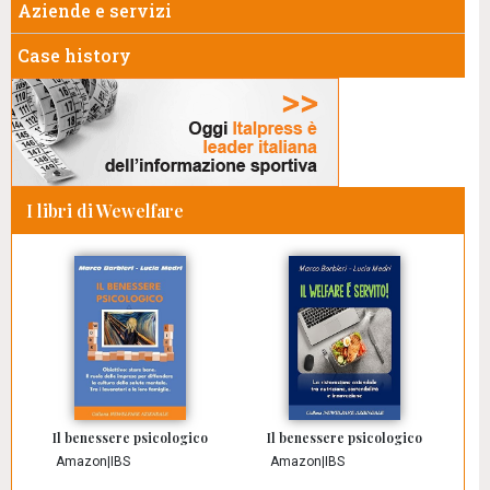
Aziende e servizi
Case history
I libri di Wewelfare
Il benessere psicologico
Il benessere psicologico
Amazon
|
IBS
Amazon
|
IBS