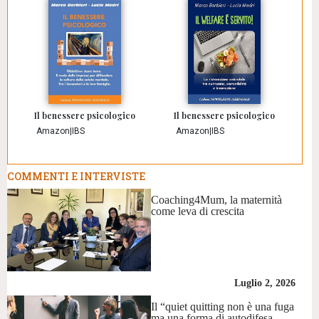
Il benessere psicologico
Il benessere psicologico
Amazon
|
IBS
Amazon
|
IBS
COMMENTI E INTERVISTE
Coaching4Mum, la maternità
come leva di crescita
Luglio 2, 2026
Il “quiet quitting non è una fuga
ma una forma di autodifesa