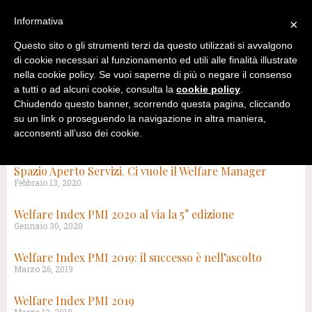
Informativa
×
Questo sito o gli strumenti terzi da questo utilizzati si avvalgono
di cookie necessari al funzionamento ed utili alle finalità illustrate
nella cookie policy. Se vuoi saperne di più o negare il consenso
a tutti o ad alcuni cookie, consulta la
cookie policy
.
Chiudendo questo banner, scorrendo questa pagina, cliccando
su un link o proseguendo la navigazione in altra maniera,
acconsenti all’uso dei cookie.
TAG: WELFARE INDEX PMI
Spazio Aperto Servizi. Ci vuole il Welfare Manager
Febbraio 13, 2020
Welfare Index PMI 2020 al via la 5° edizione
Gennaio 30, 2020
Welfare Index PMI 2019: il successo è nell’ascolto
Marzo 26, 2019
Welfare Index PMI 2019