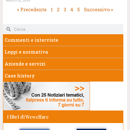
Marzo 12, 2019
« Precedente
1
2
3
4
5
Successivo »
Commenti e interviste
Leggi e normativa
Aziende e servizi
Case history
I libri di Wewelfare