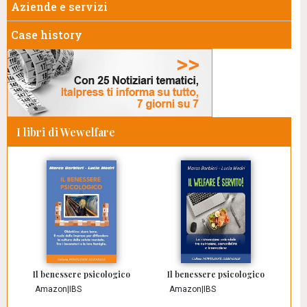
Aziende e servizi
Case history
I libri di Wewelfare
Il benessere psicologico
Il benessere psicologico
Amazon
|
IBS
Amazon
|
IBS