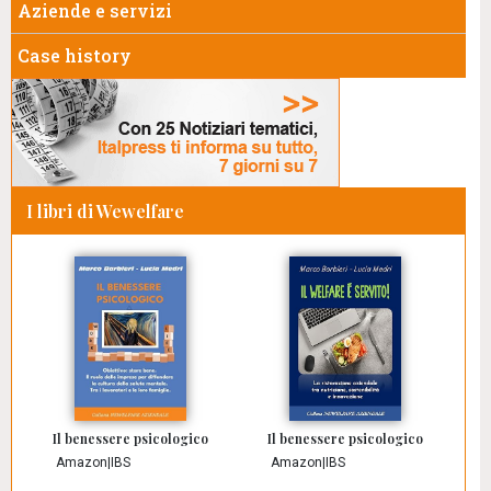
Aziende e servizi
Case history
I libri di Wewelfare
Il benessere psicologico
Il benessere psicologico
Amazon
|
IBS
Amazon
|
IBS