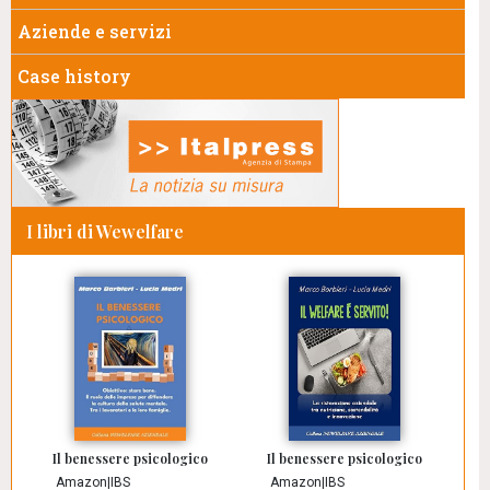
Aziende e servizi
Case history
I libri di Wewelfare
Il benessere psicologico
Il benessere psicologico
Amazon
|
IBS
Amazon
|
IBS