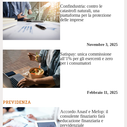
Confindustria: contro le
catastrofi naturali, una
piattaforma per la protezione
delle imprese
Novembre 3, 2025
Satispay: unica commissione
all’1% per gli esercenti e zero
per i consumatori
Febbraio 11, 2025
PREVIDENZA
Accordo Anasf e Mefop: il
consulente finaziario farà
educazione finanziaria e
previdenziale