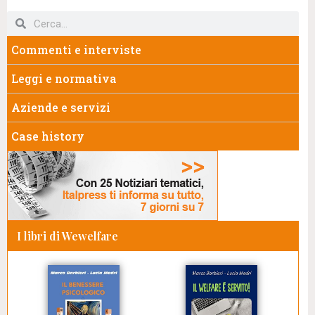
Commenti e interviste
Leggi e normativa
Aziende e servizi
Case history
I libri di Wewelfare