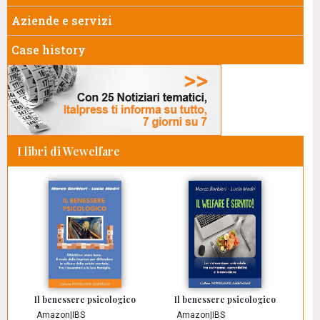
Aziende e servizi
Case history
I libri di Wewelfare
Il benessere psicologico
Il benessere psicologico
Amazon
|
IBS
Amazon
|
IBS