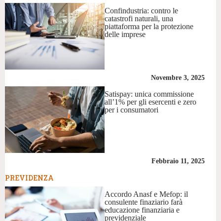
Confindustria: contro le
catastrofi naturali, una
piattaforma per la protezione
delle imprese
Novembre 3, 2025
Satispay: unica commissione
all’1% per gli esercenti e zero
per i consumatori
Febbraio 11, 2025
PREVIDENZA
Accordo Anasf e Mefop: il
consulente finaziario farà
educazione finanziaria e
previdenziale