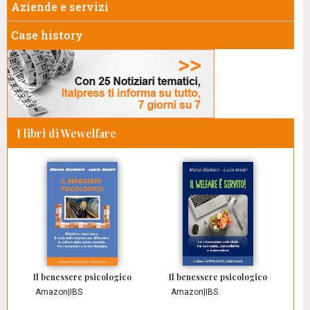
Aziende e servizi
Case history
I libri di Wewelfare
Il benessere psicologico
Il benessere psicologico
Amazon
|
IBS
Amazon
|
IBS