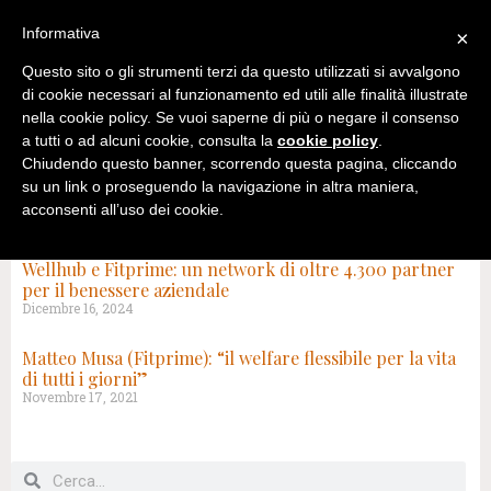
Informativa
×
Questo sito o gli strumenti terzi da questo utilizzati si avvalgono
di cookie necessari al funzionamento ed utili alle finalità illustrate
nella cookie policy. Se vuoi saperne di più o negare il consenso
a tutti o ad alcuni cookie, consulta la
cookie policy
.
Chiudendo questo banner, scorrendo questa pagina, cliccando
su un link o proseguendo la navigazione in altra maniera,
acconsenti all’uso dei cookie.
TAG: FITPRIME
Wellhub e Fitprime: un network di oltre 4.300 partner
per il benessere aziendale
Dicembre 16, 2024
Matteo Musa (Fitprime): “il welfare flessibile per la vita
di tutti i giorni”
Novembre 17, 2021