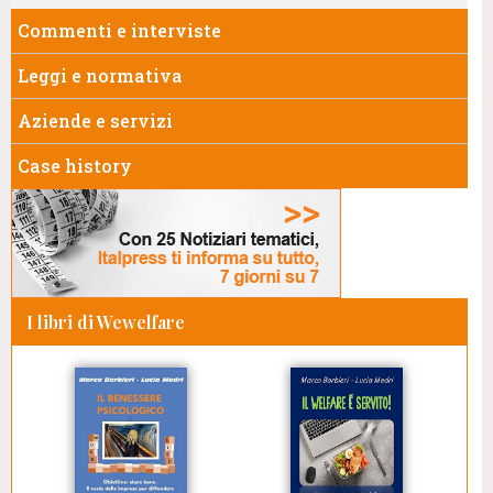
Commenti e interviste
Leggi e normativa
Aziende e servizi
Case history
I libri di Wewelfare