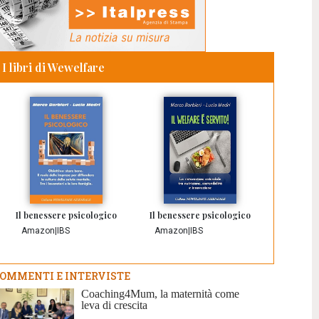
I libri di Wewelfare
Il benessere psicologico
Il benessere psicologico
Amazon
|
IBS
Amazon
|
IBS
OMMENTI E INTERVISTE
Coaching4Mum, la maternità come
leva di crescita