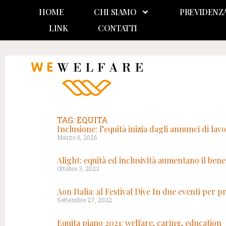
HOME
CHI SIAMO
PREVIDENZ
LINK
CONTATTI
TAG: EQUITA
Inclusione: l’equità inizia dagli annunci di lav
Marzo 6, 2026
Alight: equità ed inclusività aumentano il bene
Ottobre 3, 2023
Aon Italia: al Festival Dive In due eventi per 
Settembre 27, 2022
Equita piano 2021: welfare, caring, education