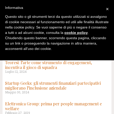
Informativa
×
Questo sito o gli strumenti terzi da questo utilizzati si avvalgono
di cookie necessari al funzionamento ed utili alle finalità illustrate
nella cookie policy. Se vuoi saperne di più o negare il consenso
a tutti o ad alcuni cookie, consulta la
cookie policy
.
Chiudendo questo banner, scorrendo questa pagina, cliccando
su un link o proseguendo la navigazione in altra maniera,
acconsenti all’uso dei cookie.
TAG: ENGAGEMENT
Teoresi: l’arte come strumento di engagement,
incentiva il gioco di squadra
Luglio 12, 2024
Startup Geeks: gli strumenti finanziari partecipativi
migliorano l’inclusione aziendale
Maggio 30, 2024
Elettronica Group: prima per people management e
welfare
Febbraio 27, 2019