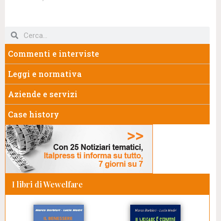
Commenti e interviste
Leggi e normativa
Aziende e servizi
Case history
I libri di Wewelfare