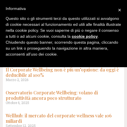
Informativa
×
Questo sito o gli strumenti terzi da questo utilizzati si avvalgono
di cookie necessari al funzionamento ed utili alle finalità illustrate
nella cookie policy. Se vuoi saperne di più o negare il consenso
a tutti o ad alcuni cookie, consulta la
cookie policy
.
Chiudendo questo banner, scorrendo questa pagina, cliccando
su un link o proseguendo la navigazione in altra maniera,
acconsenti all’uso dei cookie.
TAG: CORPORATE WELLBEING
Il Corporate Wellbeing non è più un’opzione: da oggi è
deducibile al 100%
Marzo 2, 2026
Osservatorio Corporate Wellbeing: volano di
produttività ancora poco strutturato
Ottobre 6, 2025
Wellhub: il mercato del corporate wellness vale 106
miliardi
Settembre 12, 2025