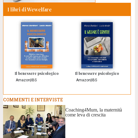
I libri di Wewelfare
Il benessere psicologico
Il benessere psicologico
Amazon
|
IBS
Amazon
|
IBS
COMMENTI E INTERVISTE
Coaching4Mum, la maternità
come leva di crescita