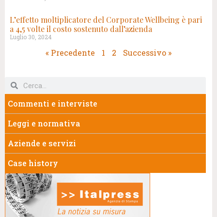
L’effetto moltiplicatore del Corporate Wellbeing è pari
a 4,5 volte il costo sostenuto dall’azienda
Luglio 30, 2024
« Precedente
1
2
Successivo »
Commenti e interviste
Leggi e normativa
Aziende e servizi
Case history