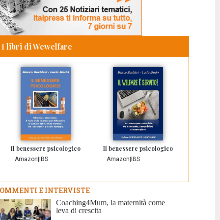
I libri di Wewelfare
Il benessere psicologico
Il benessere psicologico
Amazon
|
IBS
Amazon
|
IBS
OMMENTI E INTERVISTE
Coaching4Mum, la maternità come
leva di crescita