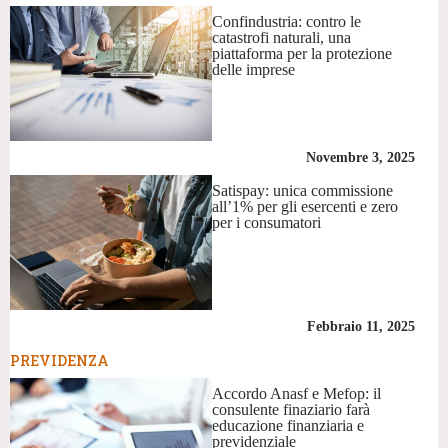
Confindustria: contro le
catastrofi naturali, una
piattaforma per la protezione
delle imprese
Novembre 3, 2025
Satispay: unica commissione
all’1% per gli esercenti e zero
per i consumatori
Febbraio 11, 2025
PREVIDENZA
Accordo Anasf e Mefop: il
consulente finaziario farà
educazione finanziaria e
previdenziale