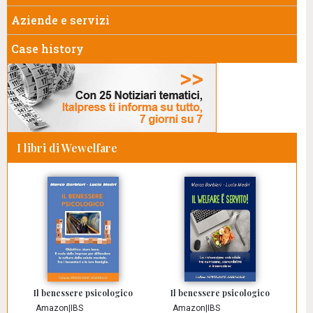
Aziende e servizi
Case history
I libri di Wewelfare
Il benessere psicologico
Il benessere psicologico
Amazon
|
IBS
Amazon
|
IBS