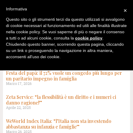
Informativa
×
Questo sito o gli strumenti terzi da questo utilizzati si avvalgono
di cookie necessari al funzionamento ed utili alle finalità illustrate
nella cookie policy. Se vuoi saperne di più o negare il consenso
a tutti o ad alcuni cookie, consulta la
cookie policy
.
Chiudendo questo banner, scorrendo questa pagina, cliccando
su un link o proseguendo la navigazione in altra maniera,
acconsenti all’uso dei cookie.
TAG: CONGEDO PARENTALE
Festa del papà: il 72% vuole un congedo più lungo per
un paritario impegno in famiglia
Marzo 17, 2026
Zeta Service: “la flessibilità è un diritto e i numeri ci
danno ragione!”
Aprile 22, 2025
WeWorld Index Italia: “l’Italia non sta investendo
abbastanza su infanzia e famiglie”
Marzo 26, 2025