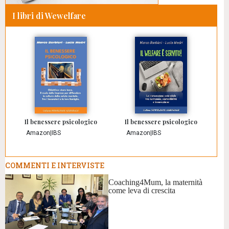
I libri di Wewelfare
Il benessere psicologico
Il benessere psicologico
Amazon
|
IBS
Amazon
|
IBS
COMMENTI E INTERVISTE
Coaching4Mum, la maternità
come leva di crescita