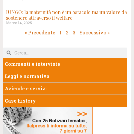
IUNGO: la maternità non è un ostacolo ma un valore da
sostenere attraverso il welfare
Marzo 14, 2025
« Precedente
1
2
3
Successivo »
Commenti e interviste
Leggi e normativa
Aziende e servizi
Case history