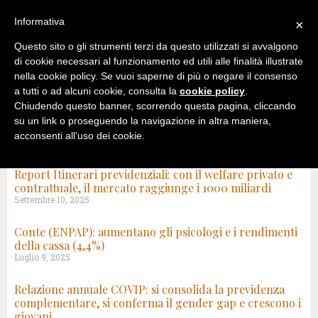
Informativa
×
Questo sito o gli strumenti terzi da questo utilizzati si avvalgono
di cookie necessari al funzionamento ed utili alle finalità illustrate
nella cookie policy. Se vuoi saperne di più o negare il consenso
a tutti o ad alcuni cookie, consulta la
cookie policy
.
Chiudendo questo banner, scorrendo questa pagina, cliccando
su un link o proseguendo la navigazione in altra maniera,
acconsenti all’uso dei cookie.
TAG: CASSE DI PREVIDENZA
Report Itinerari previdenziali: con il welfare privato e
contrattuale, il mercato raggiunge i 1000 miliardi
Settembre 10, 2025
Conte (ENPAP): aumentano gli psicologi e i rendimenti
della cassa (4,4%)
Luglio 9, 2025
Relazione annuale COVIP: si consolida la previdenza
complementare, si conferma il gender gap e crescono i
giovani