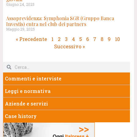
Giugno 24, 2025
Assoprevidenza: Symphonia SGR (Gruppo Banca
Investis) entra nel club dei partners
Maggio 29, 2025
« Precedente
1
2
3
4
5
6
7
8
9
10
Successivo »
Commenti e interviste
Leggi e normativa
Aziende e servizi
Case history