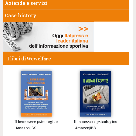
Aziende e servizi
Case history
I libri di Wewelfare
Il benessere psicologico
Il benessere psicologico
Amazon
|
IBS
Amazon
|
IBS