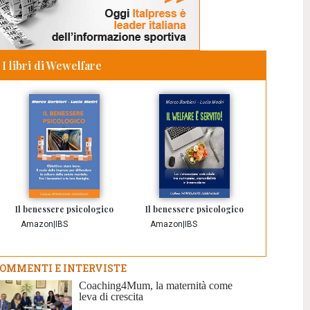
I libri di Wewelfare
Il benessere psicologico
Il benessere psicologico
Amazon
|
IBS
Amazon
|
IBS
OMMENTI E INTERVISTE
Coaching4Mum, la maternità come
leva di crescita