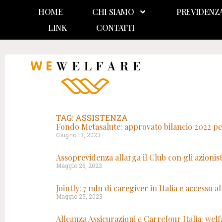
HOME
CHI SIAMO
PREVIDENZ
LINK
CONTATTI
TAG: ASSISTENZA
Fondo Metasalute: approvato bilancio 2022 per
Giugno 13, 2023
Assoprevidenza allarga il Club con gli azionis
Maggio 26, 2023
Jointly: 7 mln di caregiver in Italia e accesso 
Maggio 25, 2023
Alleanza Assicurazioni e Carrefour Italia: welfa