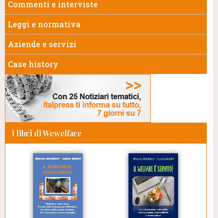
Commenti e interviste
Leggi e normativa
Aziende e servizi
Case history
I libri di Wewelfare