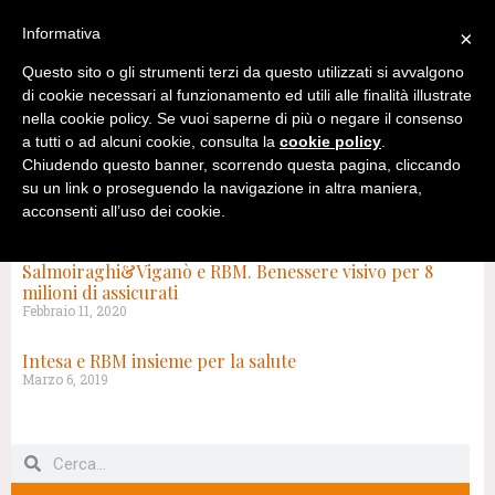
Informativa
×
Questo sito o gli strumenti terzi da questo utilizzati si avvalgono
di cookie necessari al funzionamento ed utili alle finalità illustrate
nella cookie policy. Se vuoi saperne di più o negare il consenso
a tutti o ad alcuni cookie, consulta la
cookie policy
.
Chiudendo questo banner, scorrendo questa pagina, cliccando
su un link o proseguendo la navigazione in altra maniera,
acconsenti all’uso dei cookie.
TAG: ASSICURAZIONE SANITARIA
Salmoiraghi&Viganò e RBM. Benessere visivo per 8
milioni di assicurati
Febbraio 11, 2020
Intesa e RBM insieme per la salute
Marzo 6, 2019