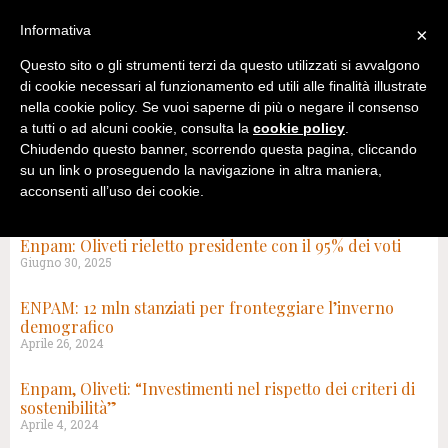
Informativa
×
Questo sito o gli strumenti terzi da questo utilizzati si avvalgono
di cookie necessari al funzionamento ed utili alle finalità illustrate
nella cookie policy. Se vuoi saperne di più o negare il consenso
a tutti o ad alcuni cookie, consulta la
cookie policy
.
Chiudendo questo banner, scorrendo questa pagina, cliccando
su un link o proseguendo la navigazione in altra maniera,
acconsenti all’uso dei cookie.
TAG: ALBERTO OLIVETI
Enpam: Oliveti rieletto presidente con il 95% dei voti
Giugno 30, 2025
ENPAM: 12 mln stanziati per fronteggiare l’inverno
demografico
Aprile 26, 2024
Enpam, Oliveti: “Investimenti nel rispetto dei criteri di
sostenibilità”
Aprile 4, 2024