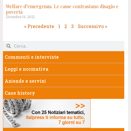
Welfare d’emergenza. Le casse contrastano disagio e
povertà
Dicembre 16, 2021
« Precedente
1
2
3
Successivo »
Commenti e interviste
Leggi e normativa
Aziende e servizi
Case history