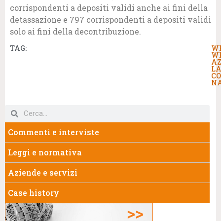
corrispondenti a depositi validi anche ai fini della
detassazione e 797 corrispondenti a depositi validi
solo ai fini della decontribuzione.
TAG:
W
W
AZ
LA
CO
N
Commenti e interviste
Leggi e normativa
Aziende e servizi
Case history