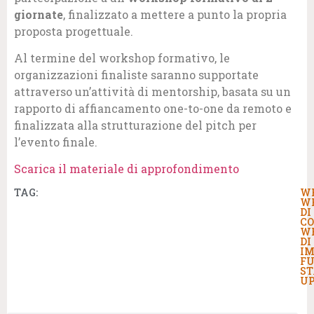
giornate
, finalizzato a mettere a punto la propria
proposta progettuale.
Al termine del workshop formativo, le
organizzazioni finaliste saranno supportate
attraverso un’attività di mentorship, basata su un
rapporto di affiancamento one-to-one da remoto e
finalizzata alla strutturazione del pitch per
l’evento finale.
Scarica il materiale di approfondimento
TAG:
W
W
DI
C
W
DI
I
FU
ST
U