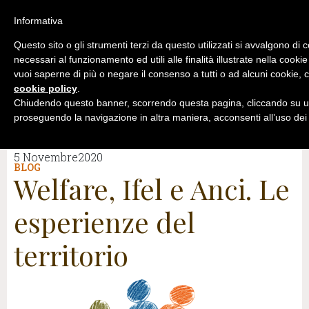
Informativa
Questo sito o gli strumenti terzi da questo utilizzati si avvalgono di 
necessari al funzionamento ed utili alle finalità illustrate nella cookie
vuoi saperne di più o negare il consenso a tutti o ad alcuni cookie, c
cookie policy
.
Chiudendo questo banner, scorrendo questa pagina, cliccando su un
proseguendo la navigazione in altra maniera, acconsenti all’uso dei
5 Novembre2020
BLOG
Welfare, Ifel e Anci. Le
esperienze del
territorio