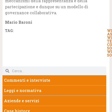
meccanismi della rappresentanza e della
partecipazione e dunque su un modello di
governance collaborativa.
Mario Baroni
TAG:
W
AS
W
TE
CO
SO
W
SO
Commenti e interviste
Leggi e normativa
Aziende e servizi
Case history