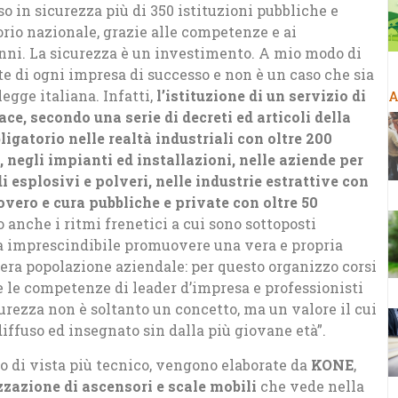
so in sicurezza più di 350 istituzioni pubbliche e
torio nazionale, grazie alle competenze e ai
anni. La sicurezza è un investimento. A mio modo di
te di ogni impresa di successo e non è un caso che sia
egge italiana. Infatti,
l’istituzione di un servizio di
A
ce, secondo una serie di decreti ed articoli della
ligatorio nelle realtà industriali con oltre 200
, negli impianti ed installazioni, nelle aziende per
i esplosivi e polveri, nelle industrie estrattive con
covero e cura pubbliche e private con oltre 50
o anche i ritmi frenetici a cui sono sottoposti
ta imprescindibile promuovere una vera e propria
tera popolazione aziendale: per questo organizzo corsi
re le competenze di leader d’impresa e professionisti
urezza non è soltanto un concetto, ma un valore il cui
iffuso ed insegnato sin dalla più giovane età”.
o di vista più tecnico, vengono elaborate da
KONE
,
zzazione di ascensori e scale mobili
che vede nella