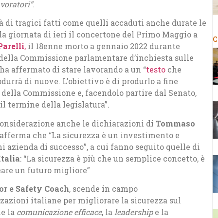
avoratori”
.
à di tragici fatti come quelli accaduti anche durate le
a giornata di ieri i
l concertone del Primo Maggio a
C
arelli
,
il 18enne morto a gennaio 2022 durante
e della Commissione parlamentare d’inchiesta sulle
 ha affermato di stare lavorando a un “
testo
che
urrà di nuove. L’obiettivo è di produrlo a fine
della Commissione e, facendolo partire dal Senato,
l termine della legislatura”.
considerazione anche le dichiarazioni di
Tommaso
afferma che “La sicurezza è un investimento e
i azienda di successo”, a cui fanno seguito quelle di
talia
: “La sicurezza è più che un semplice concetto, è
eare un futuro migliore”
r e Safety Coach
, scende in campo
azioni italiane per migliorare la sicurezza sul
e la
comunicazione efficace
, la
leadership
e la