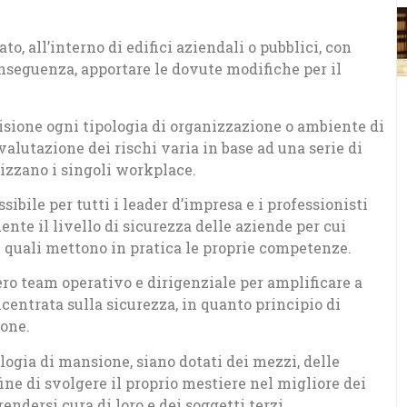
to, all’interno di edifici aziendali o pubblici, con
conseguenza, apportare le dovute modifiche per il
isione ogni tipologia di organizzazione o ambiente di
alutazione dei rischi varia in base ad una serie di
rizzano i singoli workplace.
sibile per tutti i leader d’impresa e i professionisti
te il livello di sicurezza delle aziende per cui
le quali mettono in pratica le proprie competenze.
tero team operativo e dirigenziale per amplificare a
centrata sulla sicurezza, in quanto principio di
ione.
ologia di mansione, siano dotati dei mezzi, delle
ine di svolgere il proprio mestiere nel migliore dei
endersi cura di loro e dei soggetti terzi.