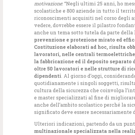
motivazione
: “Negli ultimi 25 anni, ho mes
scolastiche e 800 aziende in tutto il terri
riconoscimenti acquisiti nel corso degli 
vedere, dovrebbe essere il pilastro fondan
anche un tema sotto tutela da parte della l
prevenzione e protezione mirato ed effica
Costituzione elaborati ad hoc, risulta obb
lavoratori, nelle centrali termoelettriche
la fabbricazione ed il deposito separato d
oltre 50 lavoratori e nelle strutture di ri
dipendenti
. Al giorno d’oggi, considerand
quotidianamente i singoli soggetti, risul
cultura della sicurezza che coinvolga l’in
e master specializzati al fine di migliora
anche dell’ambito scolastico perché la sic
significato deve essere necessariamente d
Ulteriori indicazioni, partendo da un punt
multinazionale specializzata nella reali