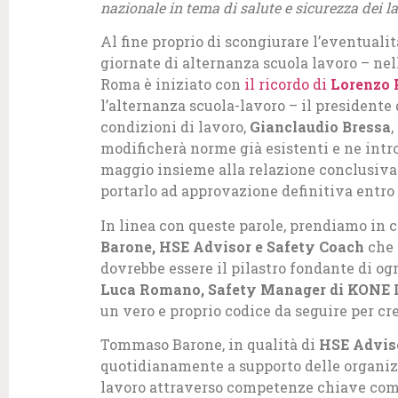
nazionale in tema di salute e sicurezza dei l
Al fine proprio di scongiurare l’eventualit
giornate di alternanza scuola lavoro – nell
Roma è iniziato con
il ricordo di
Lorenzo P
l’alternanza scuola-lavoro – il president
condizioni di lavoro,
Gianclaudio Bressa
,
modificherà norme già esistenti e ne introd
maggio insieme alla relazione conclusiva 
portarlo ad approvazione definitiva entro i
In linea con queste parole, prendiamo in 
Barone,
HSE Advisor e Safety Coach
che 
dovrebbe essere il pilastro fondante di ogn
Luca Romano, Safety Manager di KONE I
un vero e proprio codice da seguire per cr
Tommaso Barone, in qualità di
HSE Adviso
quotidianamente a supporto delle organizz
lavoro attraverso competenze chiave com