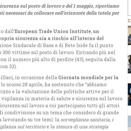
icurezza sul posto di lavoro e del 1 maggio, riportiamo
nti necessari da collocare nell’orizzonte della tutela per
C
o dall’
European Trade Union Institute
,
un
ropria sicurezza sia a rischio all’interno del
’Unione Sindacale di Base e di Rete Iside fa il punto
re 300 vittime sul posto di lavoro. Entrando più nel
on il numero più alto di perdite (43), seguita dalla
con 32).
illaci, in occasione della
Giornata mondiale per la
a lo scorso 28 aprile, ha sostenuto che “abbiamo
rizzo e la valutazione delle politiche attive per il
vigilanza in materia di salute e sicurezza sul lavoro
icurezza sul lavoro a cui partecipano tutti gli attori
di condivisione su un tema che considero di grande
a lavorando su tre temi: la
sorveglianza sanitaria
,
i
gilanza sul territorio
e la
stesura di una strategia