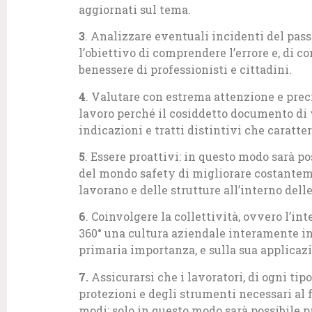
aggiornati sul tema.
3
. Analizzare eventuali incidenti del passa
l’obiettivo di comprendere l’errore e, di 
benessere di professionisti e cittadini.
4
. Valutare con estrema attenzione e prec
lavoro perché il cosiddetto documento di v
indicazioni e tratti distintivi che caratte
5
. Essere proattivi: in questo modo sarà pos
del mondo safety di migliorare costantemen
lavorano e delle strutture all’interno del
6
. Coinvolgere la collettività, ovvero l’in
360° una cultura aziendale interamente in
primaria importanza, e sulla sua applicaz
7.
Assicurarsi che i lavoratori, di ogni tip
protezioni e degli strumenti necessari al f
modi: solo in questo modo sarà possibile pr