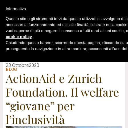
Informativa
Questo sito o gli strumenti terzi da questo utilizzati si avvalgono di 
necessari al funzionamento ed utili alle finalità illustrate nella cookie
vuoi saperne di più o negare il consenso a tutti o ad alcuni cookie, c
cookie policy
.
Chiudendo questo banner, scorrendo questa pagina, cliccando su un
proseguendo la navigazione in altra maniera, acconsenti all’uso dei
23 Ottobre2020
BLOG
ActionAid e Zurich
Foundation. Il welfare
“giovane” per
l’inclusività