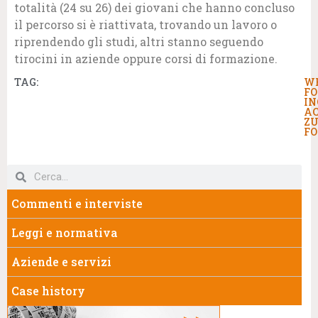
totalità (24 su 26) dei giovani che hanno concluso
il percorso si è riattivata, trovando un lavoro o
riprendendo gli studi, altri stanno seguendo
tirocini in aziende oppure corsi di formazione.
TAG:
W
F
IN
AC
ZU
F
Commenti e interviste
Leggi e normativa
Aziende e servizi
Case history