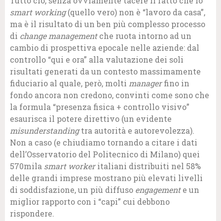
Tutto ciò, senza ovviamente tacere il fatto che lo
smart working
(quello vero) non è “lavoro da casa”,
ma è il risultato di un ben più complesso processo
di
change management
che ruota intorno ad un
cambio di prospettiva epocale nelle aziende: dal
controllo “qui e ora” alla valutazione dei soli
risultati generati da un contesto massimamente
fiduciario al quale, però, molti
manager
fino in
fondo ancora non credono, convinti come sono che
la formula “presenza fisica + controllo visivo”
esaurisca il potere direttivo (un evidente
misunderstanding
tra autorità e autorevolezza).
Non a caso (e chiudiamo tornando a citare i dati
dell’Osservatorio del Politecnico di Milano) quei
570mila
smart worker
italiani distribuiti nel 58%
delle grandi imprese mostrano più elevati livelli
di soddisfazione, un più diffuso
engagement
e un
miglior rapporto con i “capi” cui debbono
rispondere.