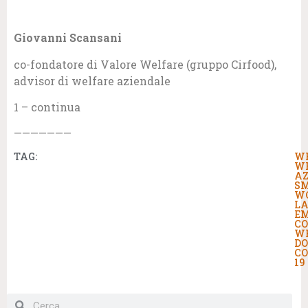
Giovanni Scansani
co-fondatore di Valore Welfare (gruppo Cirfood),
advisor di welfare aziendale
1 – continua
———————
TAG:
W
W
AZ
S
W
LA
E
C
W
DO
CO
19