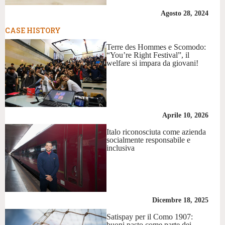
Agosto 28, 2024
CASE HISTORY
Terre des Hommes e Scomodo:
“You’re Right Festival”, il
welfare si impara da giovani!
Aprile 10, 2026
Italo riconosciuta come azienda
socialmente responsabile e
inclusiva
Dicembre 18, 2025
Satispay per il Como 1907:
buoni pasto come parte dei