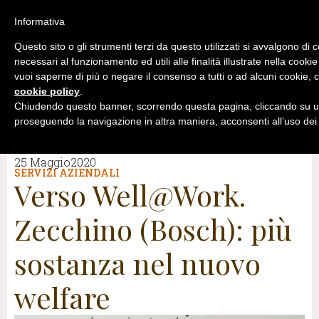
Informativa
Questo sito o gli strumenti terzi da questo utilizzati si avvalgono di 
necessari al funzionamento ed utili alle finalità illustrate nella cookie
vuoi saperne di più o negare il consenso a tutti o ad alcuni cookie, c
cookie policy
.
Chiudendo questo banner, scorrendo questa pagina, cliccando su un
proseguendo la navigazione in altra maniera, acconsenti all’uso dei
25 Maggio2020
SERVIZI AZIENDALI
Verso Well@Work.
Zecchino (Bosch): più
sostanza nel nuovo
welfare