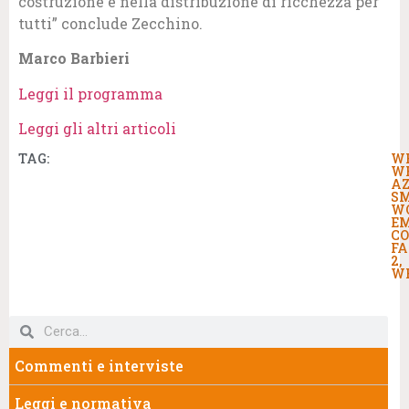
costruzione e nella distribuzione di ricchezza per
tutti” conclude Zecchino.
Marco Barbieri
Leggi il programma
Leggi gli altri articoli
TAG:
W
W
AZ
S
W
E
C
FA
2
,
W
Commenti e interviste
Leggi e normativa