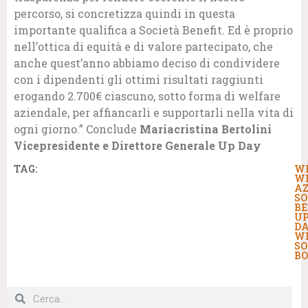
percorso, si concretizza quindi in questa
importante qualifica a Società Benefit. Ed è proprio
nell’ottica di equità e di valore partecipato, che
anche quest’anno abbiamo deciso di condividere
con i dipendenti gli ottimi risultati raggiunti
erogando 2.700€ ciascuno, sotto forma di welfare
aziendale, per affiancarli e supportarli nella vita di
ogni giorno.” Conclude
Mariacristina Bertolini
Vicepresidente e Direttore Generale Up Day
TAG:
W
W
AZ
SO
BE
U
DA
W
SO
B