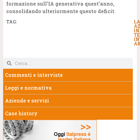
formazione sull’IA generativa quest’anno,
consolidando ulteriormente questo deficit
.
TAG:
LA
AZ
IN
TE
IN
AR
Commenti e interviste
Leggi e normativa
Aziende e servizi
Case history