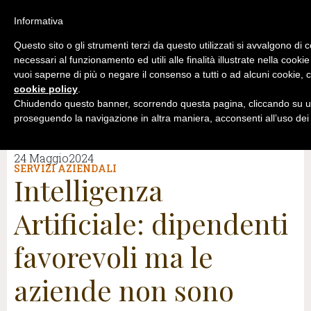
Informativa
Questo sito o gli strumenti terzi da questo utilizzati si avvalgono di 
necessari al funzionamento ed utili alle finalità illustrate nella cookie
vuoi saperne di più o negare il consenso a tutti o ad alcuni cookie, c
cookie policy
.
Chiudendo questo banner, scorrendo questa pagina, cliccando su un
proseguendo la navigazione in altra maniera, acconsenti all’uso dei
24 Maggio2024
SERVIZI AZIENDALI
Intelligenza
Artificiale: dipendenti
favorevoli ma le
aziende non sono