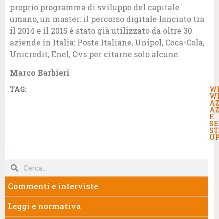
proprio programma di sviluppo del capitale
umano, un master: il percorso digitale lanciato tra
il 2014 e il 2015 è stato già utilizzato da oltre 30
aziende in Italia: Poste Italiane, Unipol, Coca-Cola,
Unicredit, Enel, Ovs per citarne solo alcune.
Marco Barbieri
TAG:
W
W
AZ
AZ
E
SE
ST
U
Commenti e interviste
Leggi e normativa