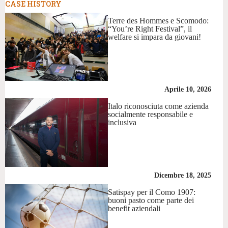
CASE HISTORY
Terre des Hommes e Scomodo:
“You’re Right Festival”, il
welfare si impara da giovani!
Aprile 10, 2026
Italo riconosciuta come azienda
socialmente responsabile e
inclusiva
Dicembre 18, 2025
Satispay per il Como 1907:
buoni pasto come parte dei
benefit aziendali