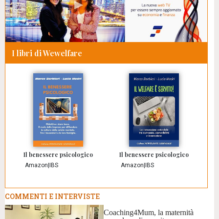
I libri di Wewelfare
Il benessere psicologico
Il benessere psicologico
Amazon
|
IBS
Amazon
|
IBS
COMMENTI E INTERVISTE
Coaching4Mum, la maternità