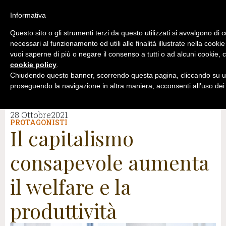
Informativa
Questo sito o gli strumenti terzi da questo utilizzati si avvalgono di 
necessari al funzionamento ed utili alle finalità illustrate nella cookie
vuoi saperne di più o negare il consenso a tutti o ad alcuni cookie, c
cookie policy
.
Chiudendo questo banner, scorrendo questa pagina, cliccando su un
proseguendo la navigazione in altra maniera, acconsenti all’uso dei
28 Ottobre2021
PROTAGONISTI
Il capitalismo
consapevole aumenta
il welfare e la
produttività