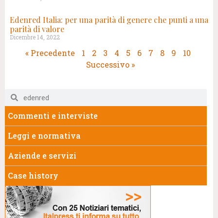
Edenred Italia: per una parità di genere che punti a una
parità di valore
Dicembre 14, 2022
« Precedente
1
2
3
4
5
6
7
8
9
10
Successivo »
Commenti e interviste
Leggi e normativa
Aziende e servizi
Case history