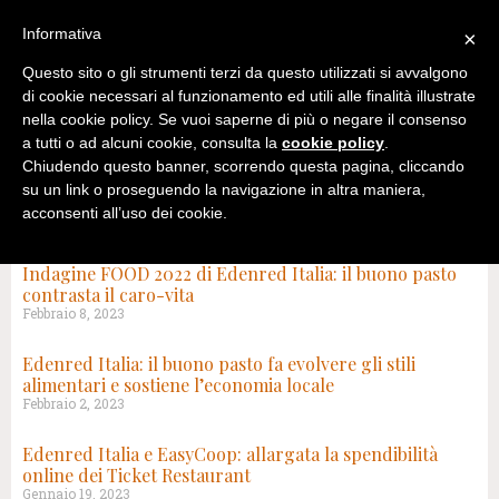
Informativa
×
Questo sito o gli strumenti terzi da questo utilizzati si avvalgono
di cookie necessari al funzionamento ed utili alle finalità illustrate
nella cookie policy. Se vuoi saperne di più o negare il consenso
a tutti o ad alcuni cookie, consulta la
cookie policy
.
Chiudendo questo banner, scorrendo questa pagina, cliccando
su un link o proseguendo la navigazione in altra maniera,
acconsenti all’uso dei cookie.
RISULTATI DI RICERCA PER: EDENRED – PAGINA 8
Indagine FOOD 2022 di Edenred Italia: il buono pasto
contrasta il caro-vita
Febbraio 8, 2023
Edenred Italia: il buono pasto fa evolvere gli stili
alimentari e sostiene l’economia locale
Febbraio 2, 2023
Edenred Italia e EasyCoop: allargata la spendibilità
online dei Ticket Restaurant
Gennaio 19, 2023