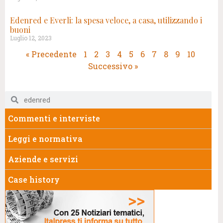
Edenred e Everli: la spesa veloce, a casa, utilizzando i
buoni
Luglio 12, 2023
« Precedente
1
2
3
4
5
6
7
8
9
10
Successivo »
Commenti e interviste
Leggi e normativa
Aziende e servizi
Case history