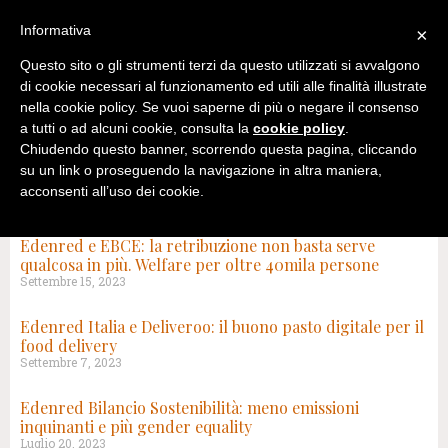
Informativa
×
Questo sito o gli strumenti terzi da questo utilizzati si avvalgono
di cookie necessari al funzionamento ed utili alle finalità illustrate
nella cookie policy. Se vuoi saperne di più o negare il consenso
a tutti o ad alcuni cookie, consulta la
cookie policy
.
Chiudendo questo banner, scorrendo questa pagina, cliccando
su un link o proseguendo la navigazione in altra maniera,
acconsenti all’uso dei cookie.
RISULTATI DI RICERCA PER: EDENRED – PAGINA 6
Edenred e EBCE: la retribuzione non basta serve
qualcosa in più. Welfare per oltre 40mila persone
Settembre 15, 2023
Edenred Italia e Deliveroo: il buono pasto digitale per il
food delivery
Settembre 7, 2023
Edenred Bilancio Sostenibilità: meno emissioni
inquinanti e più gender equality
Luglio 20, 2023