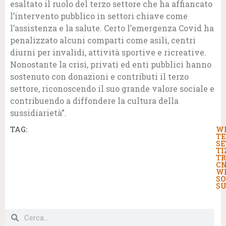
esaltato il ruolo del terzo settore che ha affiancato
l’intervento pubblico in settori chiave come
l’assistenza e la salute. Certo l’emergenza Covid ha
penalizzato alcuni comparti come asili, centri
diurni per invalidi, attività sportive e ricreative.
Nonostante la crisi, privati ed enti pubblici hanno
sostenuto con donazioni e contributi il terzo
settore, riconoscendo il suo grande valore sociale e
contribuendo a diffondere la cultura della
sussidiarietà”.
TAG:
W
TE
SE
TI
T
CN
W
SO
SU