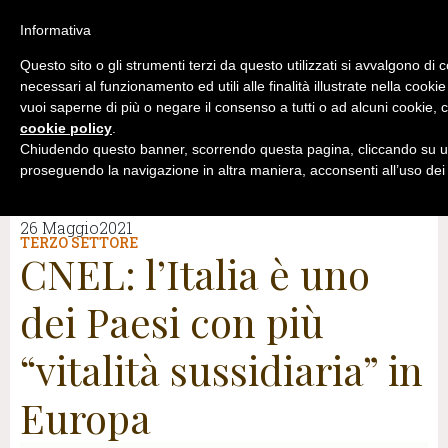
Informativa
Questo sito o gli strumenti terzi da questo utilizzati si avvalgono di 
necessari al funzionamento ed utili alle finalità illustrate nella cookie
vuoi saperne di più o negare il consenso a tutti o ad alcuni cookie, c
cookie policy
.
Chiudendo questo banner, scorrendo questa pagina, cliccando su un
proseguendo la navigazione in altra maniera, acconsenti all’uso dei
26 Maggio2021
TERZO SETTORE
CNEL: l’Italia è uno
dei Paesi con più
“vitalità sussidiaria” in
Europa