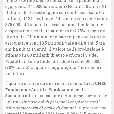
Il terzo settore cresce nonostante la pandemia e
oggi conta 375.000 istituzioni (+25% in 10 anni). Gli
italiani che lo sostengono con contributi sono 6,7
milioni, il 13% degli over 14. Un universo che conta
375.000 istituzioni tra associazioni, fondazioni e
cooperative sociali, in aumento del 25% rispetto a
10 anni fa. Gli italiani che partecipano ad attività
associative sono 10,5 milioni, vale a dire 1 su 5 tra
chi ha più di 14 anni. Il valore della produzione è
stimato in 80 miliardi di euro e sfiora il 5% del
Prodotto interno lordo. Gli addetti sono 900.000
(70% donne), ai quali si aggiungono 4 milioni di
volontari.
Ѐ quanto emerge da una ricerca condotta da
CNEL
,
Fondazione Astrid
e
Fondazione per la
Sussidiarietà
, in occasione della presentazione del
volume
Una società di persone? I corpi intermedi
nella democrazia di oggi e di domani
, in programma
venerdì 28 maggio 2021 (ore 10.30)
. All’incontro,