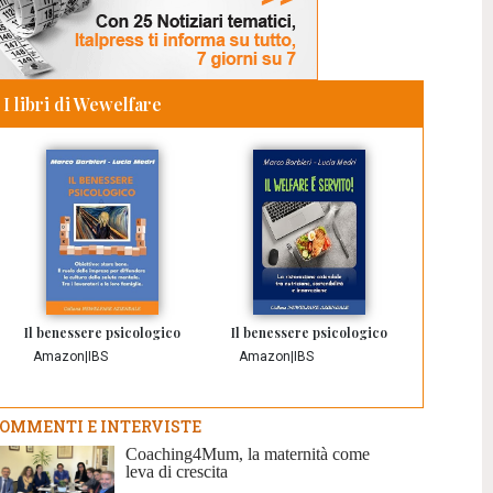
I libri di Wewelfare
Il benessere psicologico
Il benessere psicologico
Amazon
|
IBS
Amazon
|
IBS
OMMENTI E INTERVISTE
Coaching4Mum, la maternità come
leva di crescita